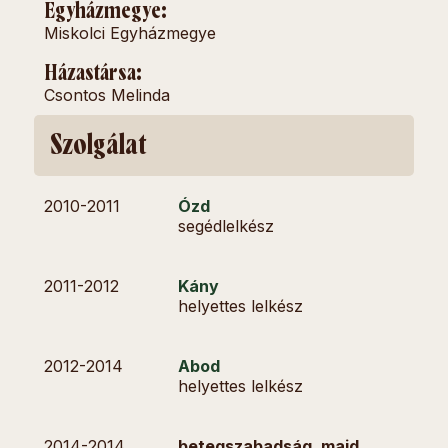
Egyházmegye:
Miskolci Egyházmegye
Házastársa:
Csontos Melinda
Szolgálat
2010-
2011
Ózd
segédlelkész
2011-
2012
Kány
helyettes lelkész
2012-
2014
Abod
helyettes lelkész
2014-
2014
betegszabadság, majd