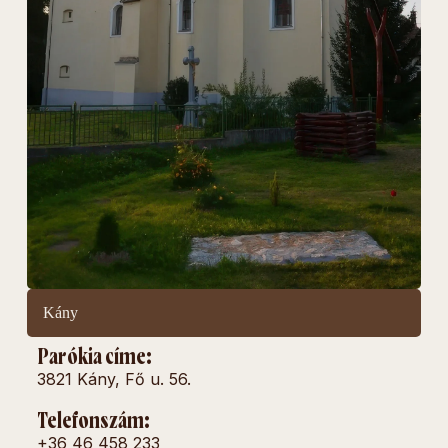
Kány
Parókia címe:
3821 Kány, Fő u. 56.
Telefonszám:
+36 46 458 233