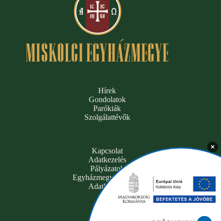
Hírek
Gondolatok
Parókiák
Szolgálattévők
×
Kapcsolat
Adatkezelés
Pályázatok
Egyházmegyei hivatal
Adatkezelés