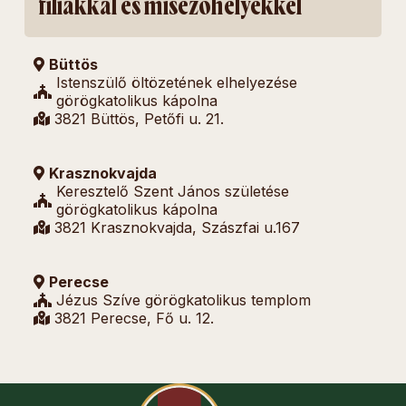
fíliákkal és misézőhelyekkel
Büttös
Istenszülő öltözetének elhelyezése
görögkatolikus kápolna
3821 Büttös, Petőfi u. 21.
Krasznokvajda
Keresztelő Szent János születése
görögkatolikus kápolna
3821 Krasznokvajda, Szászfai u.167
Perecse
Jézus Szíve görögkatolikus templom
3821 Perecse, Fő u. 12.