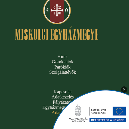
Hírek
Gondolatok
Parókiák
Szolgálattévők
×
Kapcsolat
Adatkezelés
Pályázatok
Egyházmegyei hivatal
Adatkezelés