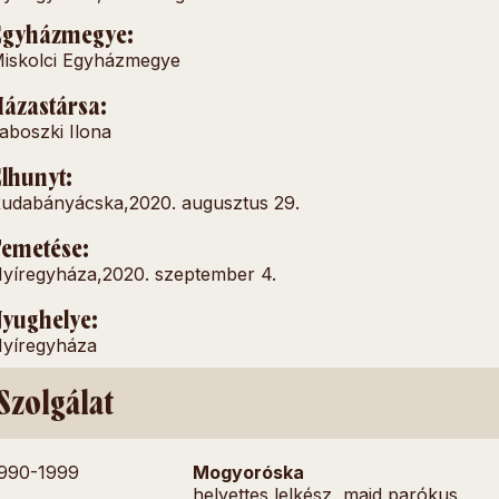
Egyházmegye:
iskolci Egyházmegye
ázastársa:
aboszki Ilona
lhunyt:
udabányácska,
2020. augusztus 29.
emetése:
yíregyháza,
2020. szeptember 4.
yughelye:
yíregyháza
Szolgálat
990-
1999
Mogyoróska
helyettes lelkész, majd parókus