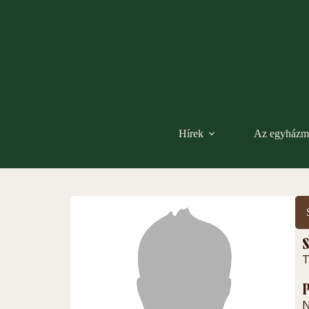
Hírek
Az egyházm
S
T
P
N