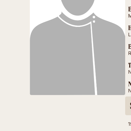
M
H
L
E
R
T
N
N
N
1