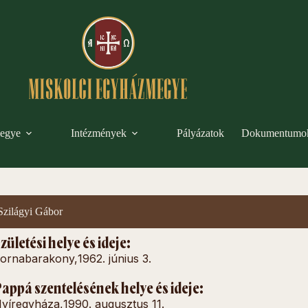
egye
Intézmények
Pályázatok
Dokumentumo
Szilágyi Gábor
zületési helye és ideje:
ornabarakony,
1962. június 3.
appá szentelésének helye és ideje:
yíregyháza,
1990. augusztus 11.