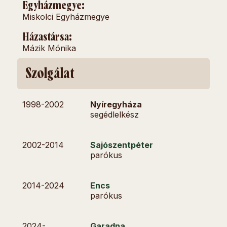
Egyházmegye:
Miskolci Egyházmegye
Házastársa:
Mázik Mónika
Szolgálat
1998-
2002
Nyíregyháza
segédlelkész
2002-
2014
Sajószentpéter
parókus
2014-
2024
Encs
parókus
2024-
Garadna