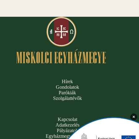
Hírek
Gondolatok
Parókiák
Szolgálattévők
×
Kapcsolat
Adatkezelés
Pályázatok
Egyházmegyei hivatal