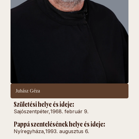
Juhász Géza
Születési helye és ideje:
Sajószentpéter,
1968. február 9.
Pappá szentelésének helye és ideje:
Nyíregyháza,
1993. augusztus 6.