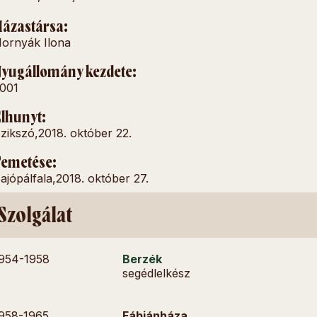
ázastársa:
ornyák Ilona
yugállomány kezdete:
001
lhunyt:
zikszó,
2018. október 22.
emetése:
ajópálfala,
2018. október 27.
Szolgálat
954-
1958
Berzék
segédlelkész
958-
1965
Fábiánháza