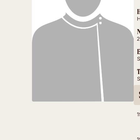
H
H
N
2
E
S
T
S
1
1