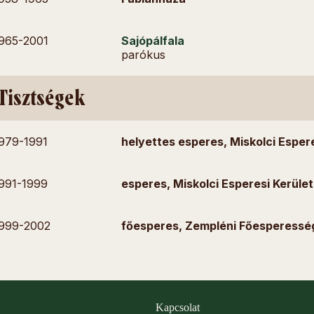
965-
2001
Sajópálfala
parókus
Tisztségek
979-
1991
helyettes esperes, Miskolci Espere
991-
1999
esperes, Miskolci Esperesi Kerület
999-
2002
főesperes, Zempléni Főesperessé
Kapcsolat