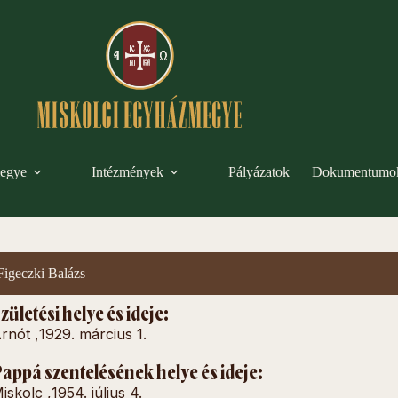
egye
Intézmények
Pályázatok
Dokumentumo
Figeczki Balázs
zületési helye és ideje:
rnót ,
1929. március 1.
appá szentelésének helye és ideje:
iskolc ,
1954. július 4.