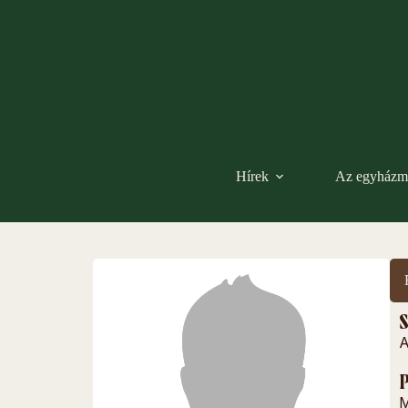
Hírek
Az egyházm
S
A
P
M