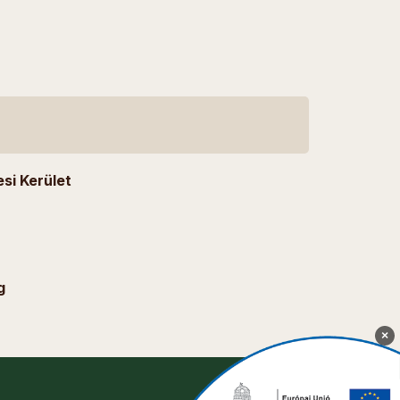
si Kerület
g
×