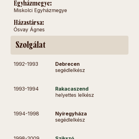
Egyházmegye:
Miskolci Egyházmegye
Házastársa:
Ósvay Ágnes
Szolgálat
1992-
1993
Debrecen
segédlelkész
1993-
1994
Rakacaszend
helyettes lelkész
1994-
1998
Nyíregyháza
segédlelkész
1998-
2009
Szikszó