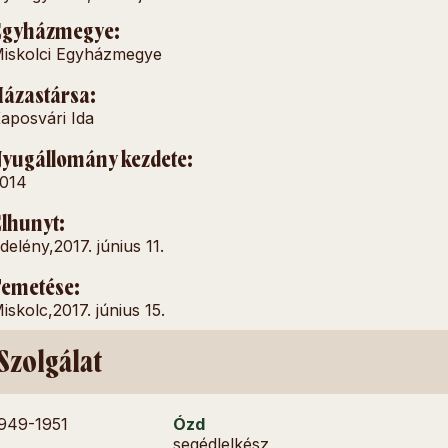
Egyházmegye:
iskolci Egyházmegye
ázastársa:
aposvári Ida
yugállomány kezdete:
014
lhunyt:
delény,
2017. június 11.
emetése:
iskolc,
2017. június 15.
Szolgálat
949-
1951
Ózd
segédlelkész