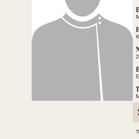
M
H
K
N
2
E
E
T
M
1