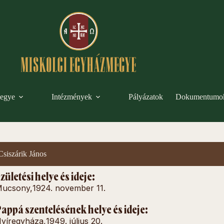
egye
Intézmények
Pályázatok
Dokumentumo
Csiszárik János
zületési helye és ideje:
ucsony,
1924. november 11.
appá szentelésének helye és ideje:
yíregyháza,
1949. július 20.