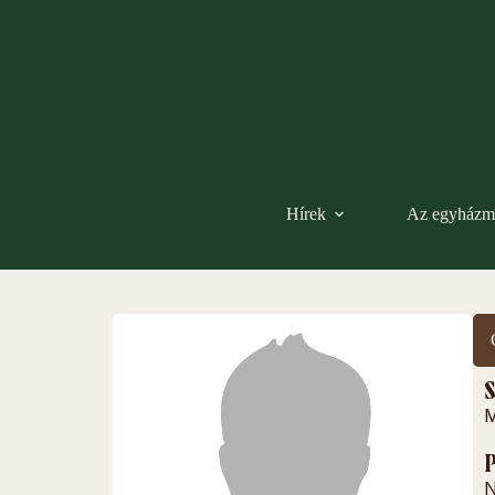
Hírek
Az egyházm
S
M
P
N