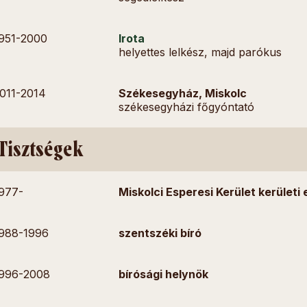
951-
2000
Irota
helyettes lelkész, majd parókus
011-
2014
Székesegyház, Miskolc
székesegyházi főgyóntató
Tisztségek
977-
Miskolci Esperesi Kerület kerületi
988-
1996
szentszéki bíró
996-
2008
bírósági helynök