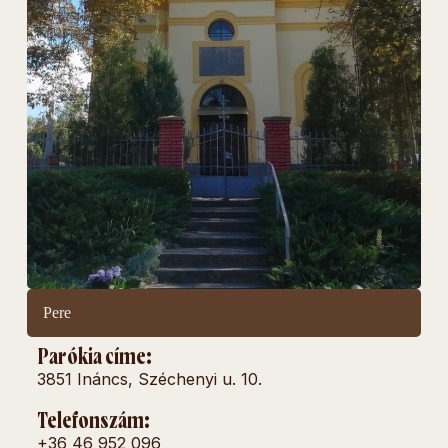
Pere
Parókia címe:
3851 Ináncs, Széchenyi u. 10.
Telefonszám:
+36 46 952 096