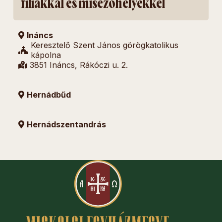
fíliákkal és misézőhelyekkel
Ináncs
Keresztelő Szent János görögkatolikus
kápolna
3851 Ináncs, Rákóczi u. 2.
Hernádbűd
Hernádszentandrás