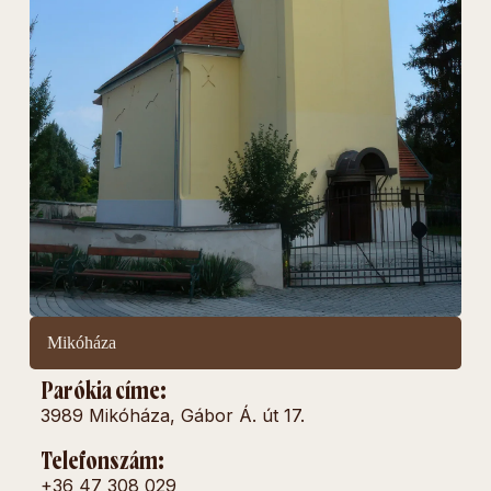
Mikóháza
Parókia címe:
3989 Mikóháza, Gábor Á. út 17.
Telefonszám:
+36 47 308 029