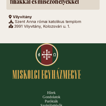
fíliákkal és misézőhelyekkel
Vilyvitány
Szent Anna római katolikus templom
3991 Vilyvitány, Kolozsvári u. 1.
Hírek
Gondolatok
Parókiák
Szolgálattévők