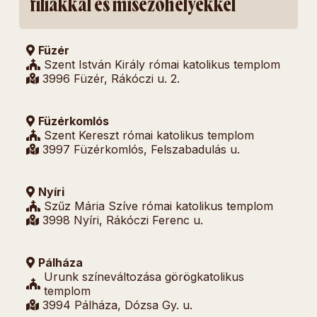
fíliákkal és misézőhelyekkel
Füzér
Szent István Király római katolikus templom
3996 Füzér, Rákóczi u. 2.
Füzérkomlós
Szent Kereszt római katolikus templom
3997 Füzérkomlós, Felszabadulás u.
Nyíri
Szűz Mária Szíve római katolikus templom
3998 Nyíri, Rákóczi Ferenc u.
Pálháza
Urunk színeváltozása görögkatolikus
templom
3994 Pálháza, Dózsa Gy. u.