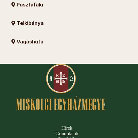
Pusztafalu
Telkibánya
Vágáshuta
Hírek
Gondolatok