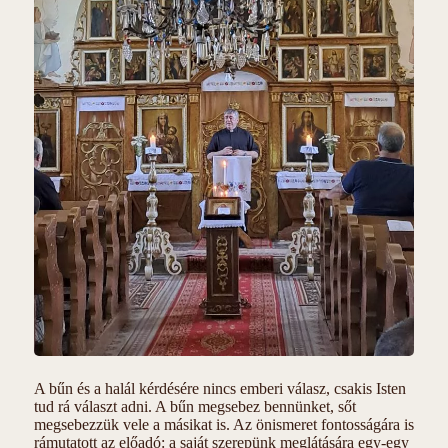
A bűn és a halál kérdésére nincs emberi válasz, csakis Isten
tud rá választ adni. A bűn megsebez bennünket, sőt
megsebezzük vele a másikat is. Az önismeret fontosságára is
rámutatott az előadó: a saját szerepünk meglátására egy-egy