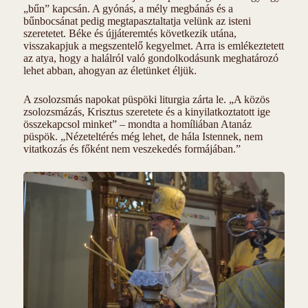
„bűn” kapcsán. A gyónás, a mély megbánás és a
bűnbocsánat pedig megtapasztaltatja velünk az isteni
szeretetet. Béke és újjáteremtés következik utána,
visszakapjuk a megszentelő kegyelmet. Arra is emlékeztetett
az atya, hogy a halálról való gondolkodásunk meghatározó
lehet abban, ahogyan az életünket éljük.
A zsolozsmás napokat püspöki liturgia zárta le. „A közös
zsolozsmázás, Krisztus szeretete és a kinyilatkoztatott ige
összekapcsol minket” – mondta a homíliában Atanáz
püspök. „Nézeteltérés még lehet, de hála Istennek, nem
vitatkozás és főként nem veszekedés formájában.”