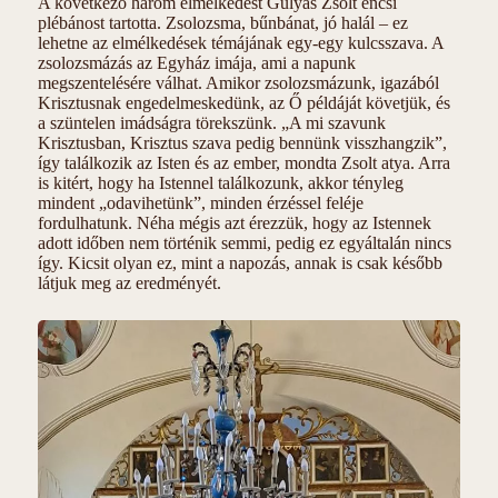
A következő három elmélkedést Gulyás Zsolt encsi
plébánost tartotta. Zsolozsma, bűnbánat, jó halál – ez
lehetne az elmélkedések témájának egy-egy kulcsszava. A
zsolozsmázás az Egyház imája, ami a napunk
megszentelésére válhat. Amikor zsolozsmázunk, igazából
Krisztusnak engedelmeskedünk, az Ő példáját követjük, és
a szüntelen imádságra törekszünk. „A mi szavunk
Krisztusban, Krisztus szava pedig bennünk visszhangzik”,
így találkozik az Isten és az ember, mondta Zsolt atya. Arra
is kitért, hogy ha Istennel találkozunk, akkor tényleg
mindent „odavihetünk”, minden érzéssel feléje
fordulhatunk. Néha mégis azt érezzük, hogy az Istennek
adott időben nem történik semmi, pedig ez egyáltalán nincs
így. Kicsit olyan ez, mint a napozás, annak is csak később
látjuk meg az eredményét.