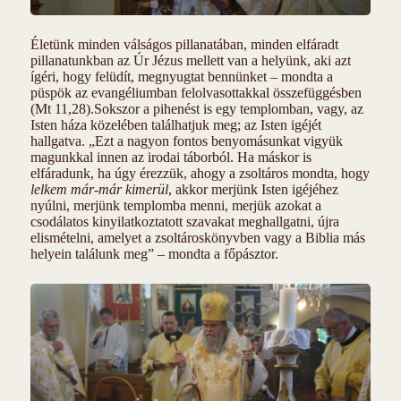
Életünk minden válságos pillanatában, minden elfáradt
pillanatunkban az Úr Jézus mellett van a helyünk, aki azt
ígéri, hogy felüdít, megnyugtat bennünket – mondta a
püspök az evangéliumban felolvasottakkal összefüggésben
(Mt 11,28).Sokszor a pihenést is egy templomban, vagy, az
Isten háza közelében találhatjuk meg; az Isten igéjét
hallgatva. „Ezt a nagyon fontos benyomásunkat vigyük
magunkkal innen az irodai táborból. Ha máskor is
elfáradunk, ha úgy érezzük, ahogy a zsoltáros mondta, hogy
lelkem már-már kimerül
, akkor merjünk Isten igéjéhez
nyúlni, merjünk templomba menni, merjük azokat a
csodálatos kinyilatkoztatott szavakat meghallgatni, újra
elismételni, amelyet a zsoltároskönyvben vagy a Biblia más
helyein találunk meg” – mondta a főpásztor.