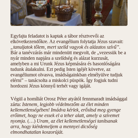
Egyfajta feladatot is kaptak a tábor résztvevői az
elkövetkezendőkre. Az evangélium folytatja Jézus szavait:
„tanuljatok tőlem, mert szelíd vagyok és alázatos szívű”.
Bár a tanévzárás már mindenütt megvolt, de „vezessük be a
nyár minden napjára a szelídség és alázat kurzusát,
amelyben a mi Urunk Jézus képmására és hasonlóságára
tudunk átalakulni. Ezt pedig Isten igéjét követve, az
evangéliumot olvasva, imádságainkban elmélyülve tudjuk
elérni” – tanácsolta a miskolci püspök. Így fogjuk tudni
hordozni Jézus könnyű terhét vagy igáját.
Végül a homíliát Orosz Péter atyától fennmaradt imádsággal
zárta:
Istenem, legjobb védelmezőm az élet minden
kellemetlenségében! Imádva kérlek, erősítsd meg gyenge
erőimet, hogy ne essek el a teher alatt, amely a szívemet
nyomja
. (…)
Uram, az élet kellemetlenségei tanítsanak
arra, hogy kiérdemeljem a mennyei dicsőség
elmondhatatlan koszorúját.