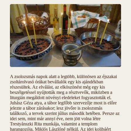
A zsolozsmás napok alatt a legtöbb, különösen az éjszakai
zsoltárolvasó órákat bevállalók egy kis ajándékban
részesültek. Az elválást, az elköszönést még egy kis
beszélgetéssel nyújtották meg a résztvevők, miközben a
liturgián megáldott növényi eledeleket fogyasztották el.
Juhász Géza atya, a tábor legfőbb szervezője most is előre
jelezte a tábor zárásakor; lesz jövőre is zsolozsmás
találkozó, a tervek szerint július második hetében. Persze az
idei sem, mint már annyi éve, nem jött volna létre
Trestyánszki Rita munkája, valamint a templom
harangozója, Miklós Lászlóné nélkül. Az idei kolibáért