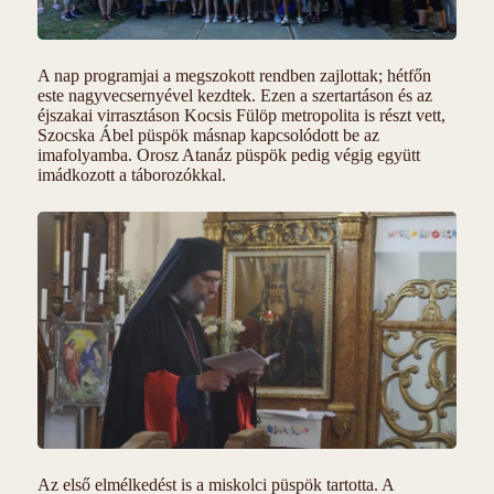
A nap programjai a megszokott rendben zajlottak; hétfőn
este nagyvecsernyével kezdtek. Ezen a szertartáson és az
éjszakai virrasztáson Kocsis Fülöp metropolita is részt vett,
Szocska Ábel püspök másnap kapcsolódott be az
imafolyamba. Orosz Atanáz püspök pedig végig együtt
imádkozott a táborozókkal.
Az első elmélkedést is a miskolci püspök tartotta. A