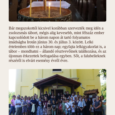
Bár megszokottól kicsivel korábban szervezték meg idén a
zsolozsmás tábort, mégis alig kevesebb, mint félszáz ember
kapcsolódott be a három napon át tartó folyamatos
imádságba Irotán június 30. és július 3. között. Lelki
értelemben több ez a három nap; egyfajta lelkigyakorlat is, a
tábor – mondhatni – állandó résztvevőinek találkozása, és az
újonnan érkezettek befogadása egyben. Sőt, a falubelieknek
részéről is elvárt esemény évről évre.