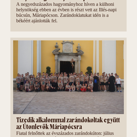
A negyedszázados hagyományhoz híven a külhoni
helynökség ebben az évben is részt vett az Illés-napi
búcsún, Máriapócson. Zarándoklatukat idén is a
békéért ajánlották fel.
Tizedik alkalommal zarándokoltak együtt
az Útonlevők Máriapócsra
Fiatal felnőttek az évszázados zarándokúton: július