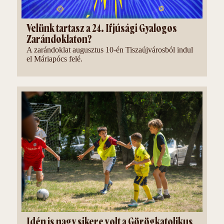
Velünk tartasz a 24. Ifjúsági Gyalogos
Zarándoklaton?
A zarándoklat augusztus 10-én Tiszaújvárosból indul
el Máriapócs felé.
Idén is nagy sikere volt a Görögkatolikus