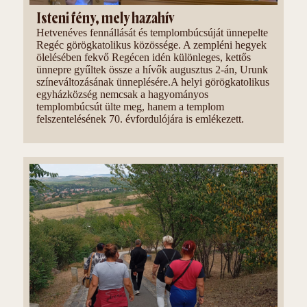
Isteni fény, mely hazahív
Hetvenéves fennállását és templombúcsúját ünnepelte
Regéc görögkatolikus közössége. A zempléni hegyek
ölelésében fekvő Regécen idén különleges, kettős
ünnepre gyűltek össze a hívők augusztus 2-án, Urunk
színeváltozásának ünneplésére.A helyi görögkatolikus
egyházközség nemcsak a hagyományos
templombúcsút ülte meg, hanem a templom
felszentelésének 70. évfordulójára is emlékezett.