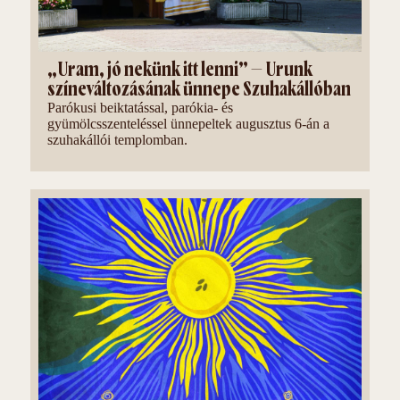
„Uram, jó nekünk itt lenni” – Urunk
színeváltozásának ünnepe Szuhakállóban
Parókusi beiktatással, parókia- és
gyümölcsszenteléssel ünnepeltek augusztus 6-án a
szuhakállói templomban.