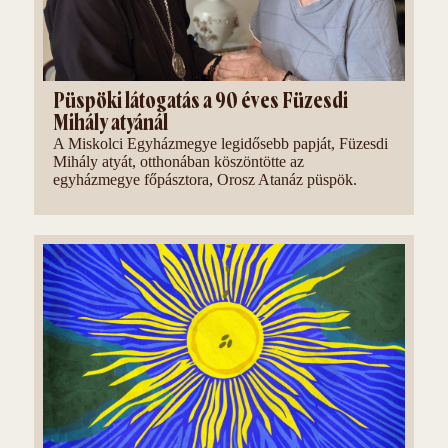
Püspöki látogatás a 90 éves Füzesdi
Mihály atyánál
A Miskolci Egyházmegye legidősebb papját, Füzesdi
Mihály atyát, otthonában köszöntötte az
egyházmegye főpásztora, Orosz Atanáz püspök.