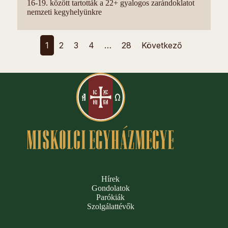
16-19. között tartották a 22+ gyalogos zarándoklatot
nemzeti kegyhelyünkre
1
2
3
4
…
28
Következő
Hírek
Gondolatok
Parókiák
Szolgálattévők