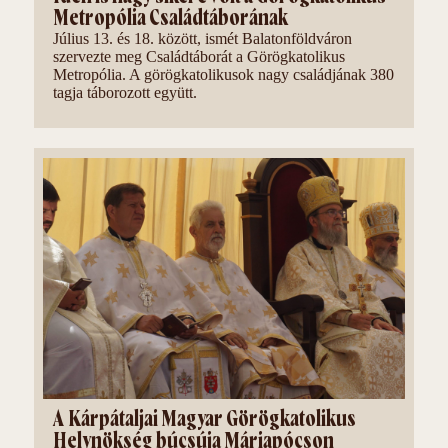
Metropólia Családtáborának
Július 13. és 18. között, ismét Balatonföldváron
szervezte meg Családtáborát a Görögkatolikus
Metropólia. A görögkatolikusok nagy családjának 380
tagja táborozott együtt.
A Kárpátaljai Magyar Görögkatolikus
Helynökség búcsúja Máriapócson