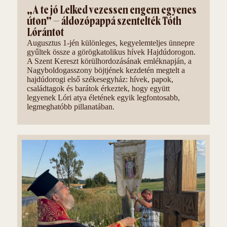
„A te jó Lelked vezessen engem egyenes
úton” – áldozópappá szentelték Tóth
Lórántot
Augusztus 1-jén különleges, kegyelemteljes ünnepre
gyűltek össze a görögkatolikus hívek Hajdúdorogon.
A Szent Kereszt körülhordozásának emléknapján, a
Nagyboldogasszony böjtjének kezdetén megtelt a
hajdúdorogi első székesegyház: hívek, papok,
családtagok és barátok érkeztek, hogy együtt
legyenek Lóri atya életének egyik legfontosabb,
legmeghatóbb pillanatában.