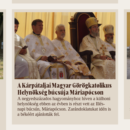
A Kárpátaljai Magyar Görögkatolikus
Helynökség búcsúja Máriapócson
A negyedszázados hagyományhoz híven a külhoni
helynökség ebben az évben is részt vett az Illés-
napi búcsún, Máriapócson. Zarándoklatukat idén is
a békéért ajánlották fel.