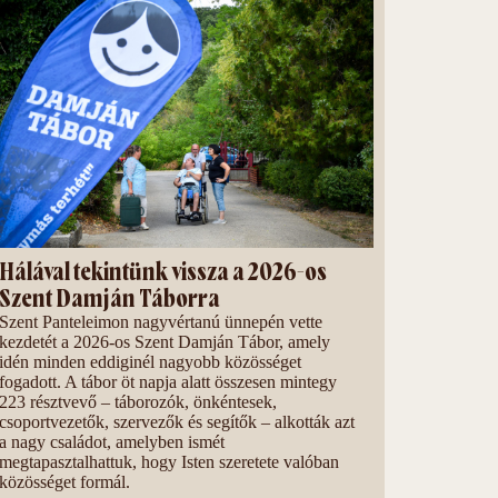
Hálával tekintünk vissza a 2026-os
Szent Damján Táborra
Szent Panteleimon nagyvértanú ünnepén vette
kezdetét a 2026-os Szent Damján Tábor, amely
idén minden eddiginél nagyobb közösséget
fogadott. A tábor öt napja alatt összesen mintegy
223 résztvevő – táborozók, önkéntesek,
csoportvezetők, szervezők és segítők – alkották azt
a nagy családot, amelyben ismét
megtapasztalhattuk, hogy Isten szeretete valóban
közösséget formál.