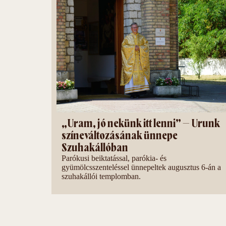
„Uram, jó nekünk itt lenni” – Urunk
színeváltozásának ünnepe
Szuhakállóban
Parókusi beiktatással, parókia- és
gyümölcsszenteléssel ünnepeltek augusztus 6-án a
szuhakállói templomban.