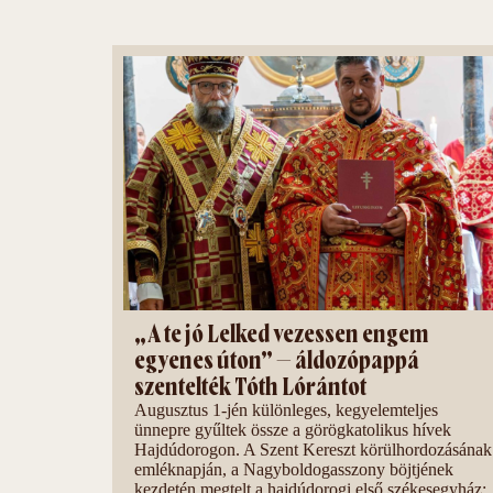
„A te jó Lelked vezessen engem
egyenes úton” – áldozópappá
szentelték Tóth Lórántot
Augusztus 1-jén különleges, kegyelemteljes
ünnepre gyűltek össze a görögkatolikus hívek
Hajdúdorogon. A Szent Kereszt körülhordozásának
emléknapján, a Nagyboldogasszony böjtjének
kezdetén megtelt a hajdúdorogi első székesegyház: