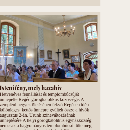
Isteni fény, mely hazahív
Hetvenéves fennállását és templombúcsúját
ünnepelte Regéc görögkatolikus közössége. A
zempléni hegyek ölelésében fekvő Regécen idén
különleges, kettős ünnepre gyűltek össze a hívők
augusztus 2-án, Urunk színeváltozásának
ünneplésére.A helyi görögkatolikus egyházközség
nemcsak a hagyományos templombúcsút ülte meg,