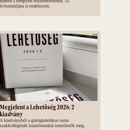
hanem a templom felszentelésének 70.
évfordulójára is emlékezett.
Megjelent a Lehetőség 2026/2
kiadvány
A kiadványból a görögkatolikus roma
szakkollégisták kutatómunkái ismerhetők meg.