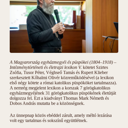
A Magyarország egyházmegyéi és püspökei (1804–1918) –
Intézménytörténeti és életrajzi lexikon V.
kötetet Szirtes
Zsófia, Tusor Péter, Véghseő Tamás és Rupert Klieber
szerkesztett Kőhalmi Olivér közreműködésével (a lexikon
első négy kötete a római katolikus püspököket tartalmazza).
A nemrég megjelent lexikon a korszak 7 görögkatolikus
egyházmegyéjének 31 görögkatolikus püspökének életútját
dolgozza fel. Ezt a kiadványt Thomas Mark Németh és
Dobos András mutatta be a közönségnek.
Az ünnepnap közös ebéddel zárult, amely méltó lezárása
volt egy tartalmas és sokszínű együttlétnek.