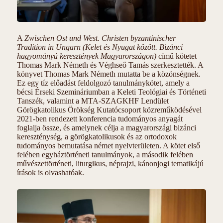
A
Zwischen Ost und West. Christen byzantinischer
Tradition in Ungarn (Kelet és Nyugat között. Bizánci
hagyományú keresztények Magyarországon)
című kötetet
Thomas Mark Németh és Véghseő Tamás szerkesztették. A
könyvet Thomas Mark Németh mutatta be a közönségnek.
Ez egy tíz előadást feldolgozó tanulmánykötet, amely a
bécsi Érseki Szemináriumban a Keleti Teológiai és Történeti
Tanszék, valamint a MTA-SZAGKHF Lendület
Görögkatolikus Örökség Kutatócsoport közreműködésével
2021-ben rendezett konferencia tudományos anyagát
foglalja össze, és amelynek célja a magyarországi bizánci
kereszténység, a görögkatolikusok és az ortodoxok
tudományos bemutatása német nyelvterületen. A kötet első
felében egyháztörténeti tanulmányok, a második felében
művészettörténeti, liturgikus, néprajzi, kánonjogi tematikájú
írások is olvashatóak.