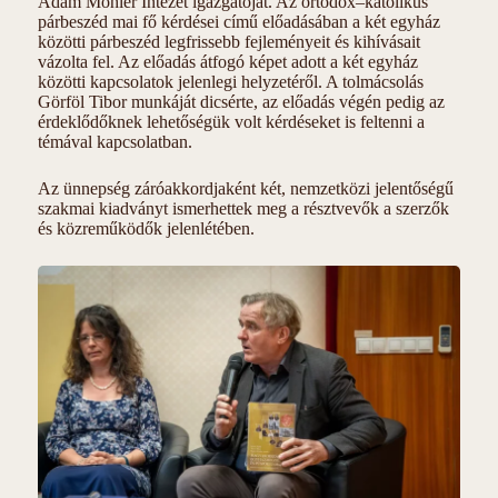
Adam Möhler Intézet igazgatóját. Az ortodox–katolikus
párbeszéd mai fő kérdései című előadásában a két egyház
közötti párbeszéd legfrissebb fejleményeit és kihívásait
vázolta fel. Az előadás átfogó képet adott a két egyház
közötti kapcsolatok jelenlegi helyzetéről. A tolmácsolás
Görföl Tibor munkáját dicsérte, az előadás végén pedig az
érdeklődőknek lehetőségük volt kérdéseket is feltenni a
témával kapcsolatban.
Az ünnepség záróakkordjaként két, nemzetközi jelentőségű
szakmai kiadványt ismerhettek meg a résztvevők a szerzők
és közreműködők jelenlétében.