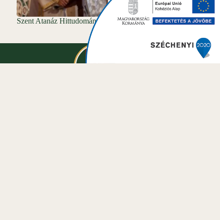
Szent Atanáz Hittudományi Főiskola
Hírek
Gondolatok
Parókiák
Szolgálattévők
Kapcsolat
Adatkezelés