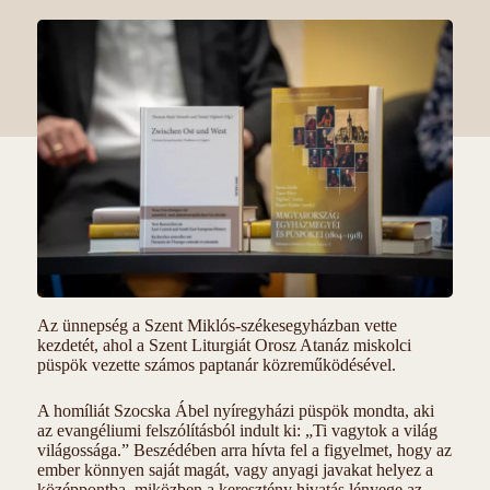
Az ünnepség a Szent Miklós-székesegyházban vette
kezdetét, ahol a Szent Liturgiát Orosz Atanáz miskolci
püspök vezette számos paptanár közreműködésével.
A homíliát Szocska Ábel nyíregyházi püspök mondta, aki
az evangéliumi felszólításból indult ki: „Ti vagytok a világ
világossága.” Beszédében arra hívta fel a figyelmet, hogy az
ember könnyen saját magát, vagy anyagi javakat helyez a
középpontba, miközben a keresztény hivatás lényege az,