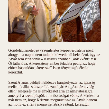
Gondolatmenetét egy szemléletes képpel erősítette meg:
ahogyan a napba nem tudunk közvetlenül belenézni, úgy az
Atyát sem látta senki – Krisztus azonban „ablakként” teszi
Őt láthatóvá. A keresztény ember feladata pedig az, hogy
ehhez hasonlóan „áteressze” Isten fényét saját életén
keresztül.
Szent Atanáz példáját felidézve hangsúlyozta: az igazság
melletti kiállás sokszor áldozattal jár. Az „Atanáz a világ
ellen” kifejezés ma is emlékeztet arra az állhatatosságra,
amellyel a szent püspök a hit tisztaságát védte. A kérdés ma
már nem az, hogy Krisztus megmutatta-e az Atyát, hanem
az, hogy ez a fény mennyire látszik rajtunk keresztül.