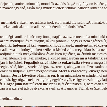
elfelejtettük, amire tanítottál”, mondták az idősek. „Amíg folyton isméte
elmaradt egy szó, aztán meg mindent elfelejtettünk. Minden kiment a 
 meghajolt a vízen járó aggastyánok előtt, majd így szólt: „A ti imátok 
iteket tanítsalak, ti imádkozzatok érettünk, bűnösökért.”
ténet, mégis amikor karácsony ünnepnapján azt szeretnénk, ha mindenki
zt mi mondjuk, és mi tudjuk, rá kell jönnünk, hogy ez nem egészen í
viselnünk, tudomásul kell vennünk, hogy mások, másként imádkozva 
mádkozva a mindnyájunkért született kisded előtt, még akkor is, ha nem
zkodjunk hitünk megvallásához és az Isten igéjéhez, az értünk megtest
ak igaz Istenükre és igaz énjükre, a kisded imádásában
mi is találjunk r
án is beléphet.
Fogadjuk szívünkbe az eukarisztia révén a megszület
egbocsátó, kiengesztelendő igazi szeretetet, ahogyan azt Jézus tanítot
denkinek tudjunk igazán megbocsátani.
Mert a karácsony lényege
nem 
e, hanem
Jézus követése bármi áron
. Isten mindenkor és mindenhol m
 titkát. Így rögzítették ezt a görög egyház atyái, és így érezzük, így lá
át.
Engedjünk hát működésbe lépni
saját életünkben is, nem csak a
ban is a szeretet üdvös gyakorlásával, az Atyának és Fiúnak és Szentl
meghallgatható.