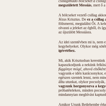
csillagimádó bölcseket a csilla
megszületett Messiás
, mert ő a
A bölcseket vezető csillag akkor
Jézus Krisztus. De
ez a csillag 
fölismerni, megtalálni Őt. A kele
olvasni a jeleket az égből, és íg
az újszülött Messiásra.
Az idei szentévben mi is, nem e
kegyhelyeket. Olykor még sötétb
ígéretéhez.
Mi, akik Krisztusban kerestünk 
kapaszkodjunk a nekünk felkín
függönye mögé, ahová elsőként 
vagyunk-e idén karácsonykor, e
egészen szentek lenni, nem mind
állta utunkat, olykor pocsolyák
vagyunk horgonyozva a kegyel
próbatételeken, minden pocsolyá
mindannyian meghívást kaptunk
Amikor Urunk Betlehembe érkeze