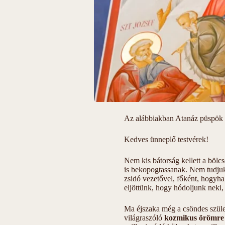
Az alábbiakban Atanáz püspök 2
Kedves ünneplő testvérek!
Nem kis bátorság kellett a böl
is bekopogtassanak. Nem tudjuk,
zsidó vezetővel, főként, hogyha 
eljöttünk, hogy hódoljunk neki,
Ma éjszaka még a csöndes szület
világraszóló
kozmikus örömre 