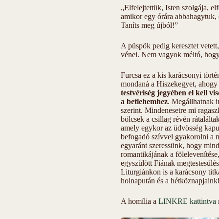
„Elfelejtettük, Isten szolgája, 
amikor egy órára abbahagytuk, 
Taníts meg újból!”
A püspök pedig keresztet vetett,
vénei. Nem vagyok méltó, hogy t
Furcsa ez a kis karácsonyi tör
mondaná a Hiszekegyet, ahogy a
testvériség jegyében el kell 
a betlehemhez
. Megállhatnak i
szerint. Mindenesetre mi ragas
bölcsek a csillag révén rátalált
amely egykor az üdvösség kapuj
befogadó szívvel gyakorolni a m
egyaránt szeressünk, hogy min
romantikájának a fölelevenítés
egyszülött Fiának megtestesülése
Liturgiánkon is a karácsony titk
holnapután és a hétköznapjaink
A homília a
LINKRE kattintva