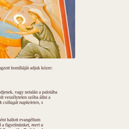
zott homíliáját adjuk közre:
djenek, vagy netalán a palotába
t veszélytelen szóba állni a
uk csillagát napkeleten
, s
ént hallott evangélium
el a figyelmünket
, mert a