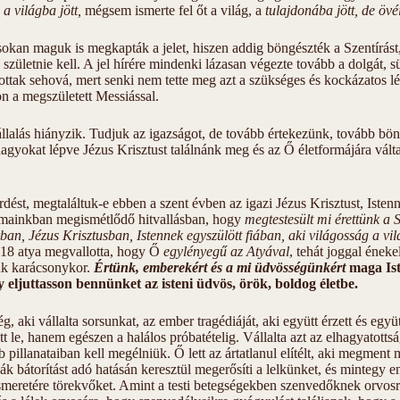
a világba jött,
mégsem ismerte fel őt a világ, a
tulajdonába jött, de övé
sokan maguk is megkapták a jelet, hiszen addig böngészték a Szentírást,
zületnie kell. A jel hírére mindenki lázasan végezte tovább a dolgát, sü
tottak sehová, mert senki nem tette meg azt a szükséges és kockázatos l
n a megszületett Messiással.
llalás hiányzik. Tudjuk az igazságot, de tovább értekezünk, tovább bö
gyokat lépve Jézus Krisztust találnánk meg és az Ő életformájára válta
ést, megtaláltuk-e ebben a szent évben az igazi Jézus Krisztust, Istenne
mainkban megismétlődő hitvallásban, hogy
megtestesült mi érettünk a S
an, Jézus Krisztusban, Istennek egyszülött fiában, aki világosság a vilá
318 atya megvallotta, hogy Ő
egylényegű az Atyával
, tehát joggal éneke
jük karácsonykor.
Értünk, emberekért és a mi üdvösségünkért
maga Ist
 eljuttasson bennünket az isteni üdvös, örök, boldog életbe.
g, aki vállalta sorsunkat, az ember tragédiáját, aki együtt érzett és egy
 le, hanem egészen a halálos próbatételig. Vállalta azt az elhagyatott
 pillanataiban kell megélniük. Ő lett az ártatlanul elítélt, aki megment m
ák bátorítást adó hatásán keresztül megerősíti a lelkünket, és mintegy e
 ismeretére törekvőket. Amint a testi betegségekben szenvedőknek orvos