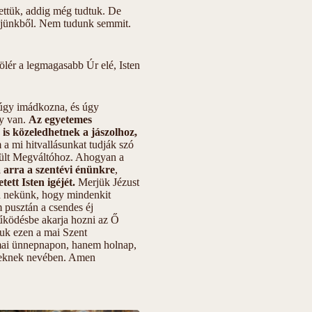
lgettük, addig még tudtuk. De
fejünkből. Nem tudunk semmit.
fölér a legmagasabb Úr elé, Isten
 úgy imádkozna, és úgy
gy van.
Az egyetemes
is közeledhetnek a jászolhoz,
 a mi hitvallásunkat tudják szó
esült Megváltóhoz. Ahogyan a
á arra a szentévi énünkre
,
ett Isten igéjét.
Merjük Jézust
ta nekünk, hogy mindenkit
pusztán a csendes éj
űködésbe akarja hozni az Ő
tjuk ezen a mai Szent
 mai ünnepnapon, hanem holnap,
éleknek nevében. Amen