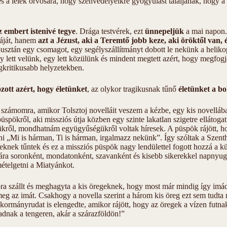
s a lélek orvosára, hogy szenvedélyeikre gyógyulást találjanak, hogy 
z embert istenivé tegye
. Drága testvérek, ezt
ünnepeljük
a mai napon.
káját, hanem
azt a Jézust, aki a Teremtő jobb keze, aki öröktől van, é
sztán egy csomagot, egy segélyszállítmányt dobott le nekünk a helikopt
 lett velünk, egy lett közülünk és mindent megtett azért, hogy megfog
gkritikusabb helyzetekben.
ott azért, hogy életünket
, az olykor tragikusnak tűnő
életünket a bo
 számomra, amikor Tolsztoj novelláit veszem a kézbe, egy kis novelláb
üspökről, aki missziós útja közben egy szinte lakatlan szigetre ellátoga
kről, mondhatnám együgyűségükről voltak híresek. A püspök rájött, h
ni „Mi is hárman, Ti is hárman, irgalmazz nekünk”. Így szóltak a Szen
nek tűntek és ez a missziós püspök nagy lendülettel fogott hozzá a kü
ára soronként, mondatonként, szavanként és kisebb sikerekkel napnyugt
mételgetni a Miatyánkot.
ra szállt és meghagyta a kis öregeknek, hogy most már mindig így im
k meg az imát. Csakhogy a novella szerint a három kis öreg ezt sem tud
kormányrudat is elengedte, amikor rájött, hogy az öregek a vízen futna
dnak a tengeren, akár a szárazföldön!”