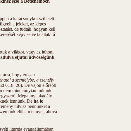
kihez szól a Betlehemben
éppen a karácsonykor született
igyeli a jeleket, az képes
oztatást, de tudták, hogyan kell
eresését képviselve találtak rá
tuk a világot, vagy az itthoni
adulva eljutni üdvösségünk
k arra, hogy erősen
hatol a szentélybe, a szentély
Zsid 6,18–20). De vajon előrébb
lán nem mindannyian tudtunk
m egyszerű. Megannyi akadály
teknek lennünk. De
ha le
remény túlvisz bennünket a
k szemünk elől a mennyet, ahová
véti liturgia evangéliumában