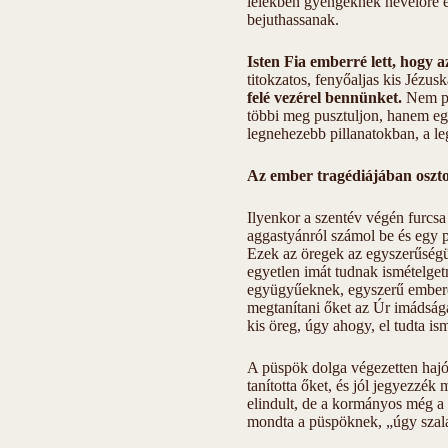
lélekben gyengéknek nevelőre é
bejuthassanak.
Isten Fia emberré lett, hogy a
titokzatos, fenyőaljas kis Jézus
felé vezérel bennünket.
Nem pu
többi meg pusztuljon, hanem egy
legnehezebb pillanatokban, a le
Az ember tragédiájában osztoz
Ilyenkor a szentév végén furcsa
aggastyánról számol be és egy p
Ezek az öregek az egyszerűségü
egyetlen imát tudnak ismételget
együgyűeknek, egyszerű emberek
megtanítani őket az Úr imádság
kis öreg, úgy ahogy, el tudta is
A püspök dolga végezetten hajó
tanította őket, és jól jegyezzé
elindult, de a kormányos még a 
mondta a püspöknek, „úgy szala