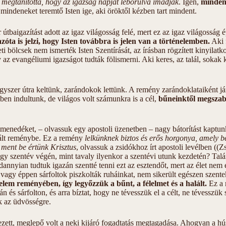
g megtanította, hogy az igazság napját leborulva imádják
. Igen,
minden
 mindeneket teremtő Isten ige, aki öröktől kézben tart mindent.
 útbaigazítást adott az igaz világosság felé, mert ez az igaz világosság 
azóta is jelzi, hogy Isten továbbra is jelen van a történelemben.
Aki f
ti bölcsek nem ismerték Isten Szentírását, az írásban rögzített kinyilatk
y az evangéliumi igazságot tudták fölismerni. Aki keres, az talál, sokak k
gyszer útra keltünk, zarándokok lettünk. A remény zarándoklataiként jár
en indultunk, de világos volt számunkra is a cél,
bűneinktől megszab
menedéket, – olvassuk egy apostoli üzenetben – nagy bátorítást kaptun
ált reménybe. Ez a remény
lelkünknek biztos és erős horgonya, amely be
ment be értünk Krisztus
, olvassuk a zsidókhoz írt apostoli levélben ((
gy szentév végén, mint tavaly ilyenkor a szentévi utunk kezdetén? Ta
annyian tudtuk igazán szentté tenni ezt az esztendőt, mert az élet ne
, vagy éppen sárfoltok piszkolták ruháinkat, nem sikerült egészen szen
em reményében, így legyőzzük a bűnt, a félelmet és a halált.
Ez a 
n és sárfolton, és arra bíztat, hogy ne tévesszük el a célt, ne tévesszü
 az üdvösségre.
tt, meglepő volt a neki kijáró fogadtatás megtagadása. Ahogyan a hús