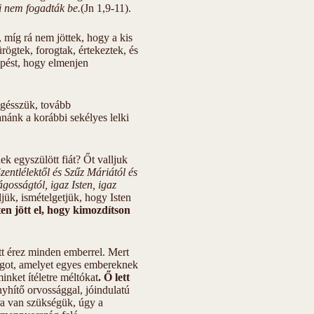
i nem fogadták be.
(Jn 1,9-11).
 míg rá nem jöttek, hogy a kis
rögtek, forogtak, értekeztek, és
épést, hogy elmenjen
ngésszük, tovább
nánk a korábbi sekélyes lelki
k egyszülött fiát? Őt valljuk
zentlélektől és Szűz Máriától és
gosságtól, igaz Isten, igaz
ljük, ismételgetjük, hogy Isten
en jött el, hogy kimozdítson
ütt érez minden emberrel. Mert
ságot, amelyet egyes embereknek
inket ítéletre méltókat
. Ő lett
nyhítő orvossággal, jóindulatú
ra van szükségük, úgy a