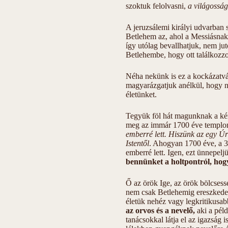
szoktuk felolvasni,
a világosság 
A jeruzsálemi királyi udvarban 
Betlehem az, ahol a Messiásnak s
így utólag bevallhatjuk, nem ju
Betlehembe, hogy ott találkozzo
Néha nekünk is ez a kockázatvá
magyarázgatjuk anélkül, hogy na
életünket.
Tegyük föl hát magunknak a kérd
meg az immár 1700 éve templo
emberré lett. Hiszünk az egy Úrb
Istentől
. Ahogyan 1700 éve, a 
emberré lett. Igen, ezt ünnepel
bennünket a holtpontról, hogy
Ő az örök Ige, az örök bölcsessé
nem csak Betlehemig ereszkedett
életük nehéz vagy legkritikusabb
az orvos és a nevelő,
aki a péld
tanácsokkal látja el az igazság