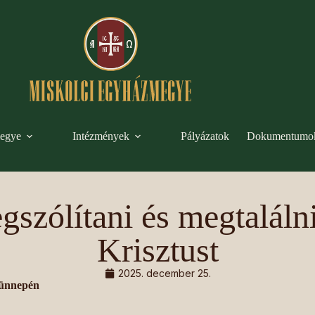
egye
Intézmények
Pályázatok
Dokumentumo
gszólítani és megtaláln
Krisztust
2025. december 25.
 ünnepén