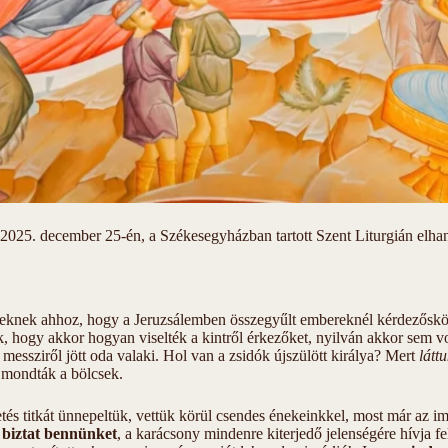
025. december 25-én, a Székesegyházban tartott Szent Liturgián elhang
cseknek ahhoz, hogy a Jeruzsálemben összegyűlt embereknél kérdezőskö
 hogy akkor hogyan viselték a kintről érkezőket, nyilván akkor sem vol
messziről jött oda valaki. Hol van a zsidók újszülött királya? Mert
látt
 mondták a bölcsek.
és titkát ünnepeltük, vettük körül csendes énekeinkkel, most már az im
biztat bennünket
, a karácsony mindenre kiterjedő jelenségére hívja f