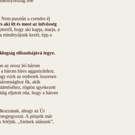
a mennyország felé
 Nem pusztán a csendes éj
s aki itt és most az üdvösség
erről, hogy aki kapja, marja, a
ja mindnyájunk kezét, épp a
ldogság előszobájává tegye.
an az orosz író három
t a három híres aggastyánhoz.
ogy ezek az emberek összesen
tháromsághoz ők, akik
ldetéséhez, rögtön igyekezett
áig eljutott oda, hogy a három
ádkozzanak, ahogy az Úr
ta megjegyezni. A püspök már
k feléjük. „Sietnek utánunk”,