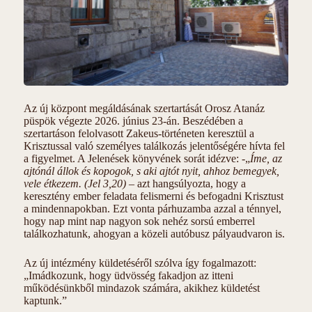
Az új központ megáldásának szertartását Orosz Atanáz
püspök végezte 2026. június 23-án. Beszédében a
szertartáson felolvasott Zakeus-történeten keresztül a
Krisztussal való személyes találkozás jelentőségére hívta fel
a figyelmet. A Jelenések könyvének sorát idézve: -„
Íme, az
ajtónál állok és kopogok, s aki ajtót nyit, ahhoz bemegyek,
vele étkezem. (Jel 3,20)
– azt hangsúlyozta, hogy a
keresztény ember feladata felismerni és befogadni Krisztust
a mindennapokban. Ezt vonta párhuzamba azzal a ténnyel,
hogy nap mint nap nagyon sok nehéz sorsú emberrel
találkozhatunk, ahogyan a közeli autóbusz pályaudvaron is.
Az új intézmény küldetéséről szólva így fogalmazott:
„Imádkozunk, hogy üdvösség fakadjon az itteni
működésünkből mindazok számára, akikhez küldetést
kaptunk.”