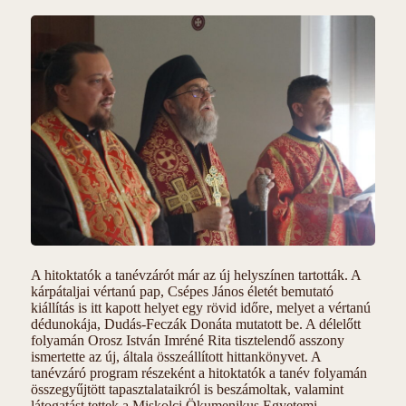
A hitoktatók a tanévzárót már az új helyszínen tartották. A
kárpátaljai vértanú pap, Csépes János életét bemutató
kiállítás is itt kapott helyet egy rövid időre, melyet a vértanú
dédunokája, Dudás-Feczák Donáta mutatott be. A délelőtt
folyamán Orosz István Imréné Rita tisztelendő asszony
ismertette az új, általa összeállított hittankönyvet. A
tanévzáró program részeként a hitoktatók a tanév folyamán
összegyűjtött tapasztalataikról is beszámoltak, valamint
látogatást tettek a Miskolci Ökumenikus Egyetemi