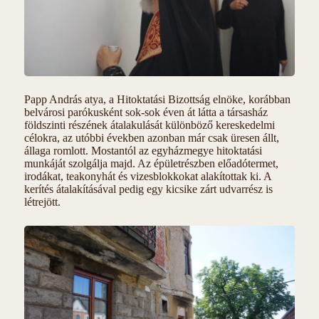
Papp András atya, a Hitoktatási Bizottság elnöke, korábban
belvárosi parókusként sok-sok éven át látta a társasház
földszinti részének átalakulását különböző kereskedelmi
célokra, az utóbbi években azonban már csak üresen állt,
állaga romlott. Mostantól az egyházmegye hitoktatási
munkáját szolgálja majd. Az épületrészben előadótermet,
irodákat, teakonyhát és vizesblokkokat alakítottak ki. A
kerítés átalakításával pedig egy kicsike zárt udvarrész is
létrejött.