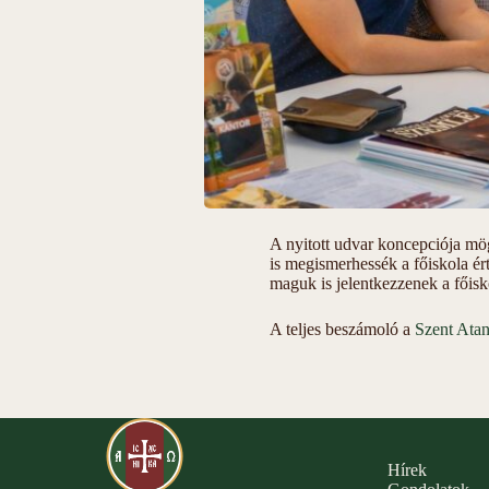
A nyitott udvar koncepciója mö
is megismerhessék a főiskola ér
maguk is jelentkezzenek a főisko
A teljes beszámoló a
Szent Ata
Hírek