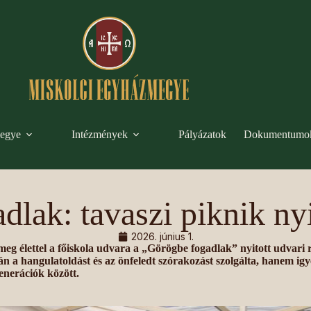
egye
Intézmények
Pályázatok
Dokumentumo
lak: tavaszi piknik ny
2026. június 1.
g élettel a főiskola udvara a „Görögbe fogadlak” nyitott udvari 
 a hangulatoldást és az önfeledt szórakozást szolgálta, hanem igyek
enerációk között.