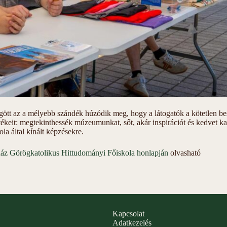
gött az a mélyebb szándék húzódik meg, hogy a látogatók a kötetlen bes
tékeit: megtekinthessék múzeumunkat, sőt, akár inspirációt és kedvet 
la által kínált képzésekre.
náz Görögkatolikus Hittudományi Főiskola honlapján
olvasható
Kapcsolat
Adatkezelés