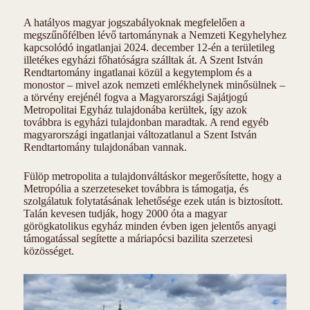
A hatályos magyar jogszabályoknak megfelelően a
megszűnőfélben lévő tartománynak a Nemzeti Kegyhelyhez
kapcsolódó ingatlanjai 2024. december 12-én a területileg
illetékes egyházi főhatóságra szálltak át. A Szent István
Rendtartomány ingatlanai közül a kegytemplom és a
monostor – mivel azok nemzeti emlékhelynek minősülnek –
a törvény erejénél fogva a Magyarországi Sajátjogú
Metropolitai Egyház tulajdonába kerültek, így azok
továbbra is egyházi tulajdonban maradtak. A rend egyéb
magyarországi ingatlanjai változatlanul a Szent István
Rendtartomány tulajdonában vannak.
Fülöp metropolita a tulajdonváltáskor megerősítette, hogy a
Metropólia a szerzeteseket továbbra is támogatja, és
szolgálatuk folytatásának lehetősége ezek után is biztosított.
Talán kevesen tudják, hogy 2000 óta a magyar
görögkatolikus egyház minden évben igen jelentős anyagi
támogatással segítette a máriapócsi bazilita szerzetesi
közösséget.