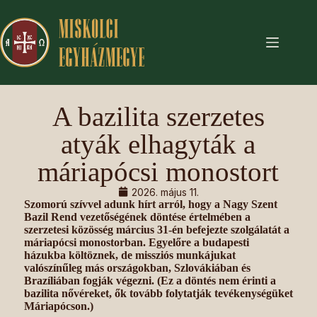
A bazilita szerzetes
atyák elhagyták a
máriapócsi monostort
2026. május 11.
Szomorú szívvel adunk hírt arról, hogy a Nagy Szent
Bazil Rend vezetőségének döntése értelmében a
szerzetesi közösség március 31-én befejezte szolgálatát a
máriapócsi monostorban. Egyelőre a budapesti
házukba költöznek, de missziós munkájukat
valószínűleg más országokban, Szlovákiában és
Brazíliában fogják végezni. (Ez a döntés nem érinti a
bazilita nővéreket, ők tovább folytatják tevékenységüket
Máriapócson.)