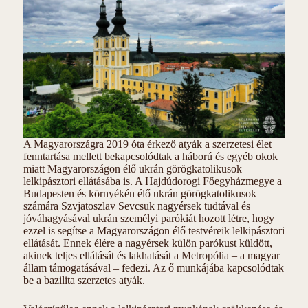
A Magyarországra 2019 óta érkező atyák a szerzetesi élet
fenntartása mellett bekapcsolódtak a háború és egyéb okok
miatt Magyarországon élő ukrán görögkatolikusok
lelkipásztori ellátásába is. A Hajdúdorogi Főegyházmegye a
Budapesten és környékén élő ukrán görögkatolikusok
számára Szvjatoszlav Sevcsuk nagyérsek tudtával és
jóváhagyásával ukrán személyi parókiát hozott létre, hogy
ezzel is segítse a Magyarországon élő testvéreik lelkipásztori
ellátását. Ennek élére a nagyérsek külön parókust küldött,
akinek teljes ellátását és lakhatását a Metropólia – a magyar
állam támogatásával – fedezi. Az ő munkájába kapcsolódtak
be a bazilita szerzetes atyák.