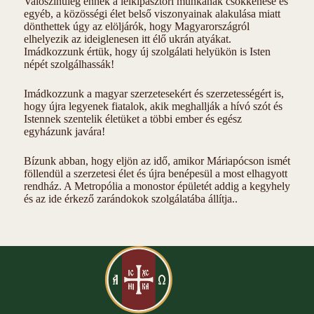
Valószínűleg ennek a lelkipásztori munkának csökkenése és
egyéb, a közösségi élet belső viszonyainak alakulása miatt
dönthettek úgy az elöljárók, hogy Magyarországról
elhelyezik az ideiglenesen itt élő ukrán atyákat.
Imádkozzunk értük, hogy új szolgálati helyükön is Isten
népét szolgálhassák!
Imádkozzunk a magyar szerzetesekért és szerzetességért is,
hogy újra legyenek fiatalok, akik meghallják a hívó szót és
Istennek szentelik életüket a többi ember és egész
egyházunk javára!
Bízunk abban, hogy eljön az idő, amikor Máriapócson ismét
föllendül a szerzetesi élet és újra benépesül a most elhagyott
rendház. A Metropólia a monostor épületét addig a kegyhely
és az ide érkező zarándokok szolgálatába állítja..