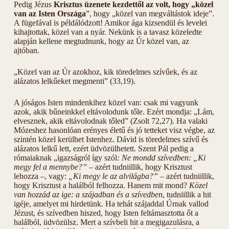
Pedig Jézus
Krisztus üzenete kezdettől az volt, hogy „közel
van az Isten Országa
”, hogy „közel van megváltástok ideje”.
A fügefával is példálódzott! Amikor ága kizsendül és levelei
kihajtottak, közel van a nyár. Nekünk is a tavasz közeledte
alapján kellene megtudnunk, hogy az Úr közel van, az
ajtóban.
„Közel van az Úr azokhoz, kik töredelmes szívűek, és az
alázatos lelkűeket megmenti” (33,19).
A jóságos Isten mindenkihez közel van: csak mi vagyunk
azok, akik bűneinkkel eltávolodunk tőle. Ezért mondja: „Lám,
elvesznek, akik eltávolodnak tőled” (Zsolt 72,27). Ha valaki
Mózeshez hasonlóan erényes életű és jó tetteket visz végbe, az
szintén közel kerülhet Istenhez. Dávid is töredelmes szívű és
alázatos lelkű lett, ezért üdvözülhetett. Szent Pál pedig a
rómaiaknak „igazságról így szól
: Ne mondd szívedben: „Ki
megy fel a mennybe?”
– azért tudniillik, hogy Krisztust
lehozza –, vagy:
„Ki megy le az alvilágba?”
– azért tudniillik,
hogy Krisztust a halálból felhozza. Hanem mit mond?
Közel
van hozzád az ige: a szájadban és a szívedben
, tudniillik a hit
igéje, amelyet mi hirdetünk. Ha tehát szájaddal Úrnak vallod
Jézust, és szívedben hiszed, hogy Isten feltámasztotta őt a
halálból, üdvözülsz. Mert a szívbeli hit a megigazulásra, a