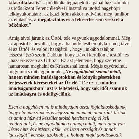
kitaszíttatást is
” – prédikálta tegnapelőtt a pápai ház szónoka
az idős Szent Ferenc életével illusztrálva utolsó nagyböjti
lelkigyakorlatán: „az igazi öröm akkor nyilvánul meg, amikor
az elutasítás,
a megaláztatás és a félreértés sem veszi el a
békénket
.”
Amíg távol járunk az Úrtól, tele vagyunk aggodalommal. Még
az apostol is bevallja, hogy a halandó testben olykor még távol
él az Úrtól és valódi hazájától. , hogy „inkább találjon
tetszést” (szó szerint) abban, hogy „távol kerüljön a testtől” és
„hazaérkezzen az Úrhoz”. Ez azt jelentené, hogy szeretne
hamarosan meghalni és Krisztusnál lenni. Mégis egyértelmű,
hogy nincs mit aggódnunk: „
Ne aggódjatok semmi miatt
,
hanem minden imádságotokban és könyörgésetekben
terjesszétek kéréseteket az Úr elé.
” De ez a „
minden
imádságotokban” azt is feltételezi, hogy sok időt szánunk
az imádságra és odafigyelünk.
Ezen a nagyhéten mi is mindnyájan azzal foglalatoskodjunk,
hogy elrendezzünk és elvégezzünk mindent, amit ránk bíztak,
és amit a húsvéti készület utolsó hetében még el kell
rendeznünk, és ne aggódjunk a holnap miatt, mert ahogyan
Jézus hitte és hirdette, akik „az Isten országát és annak
igazságát” keresik, azoknak „a holnap majd gondoskodik