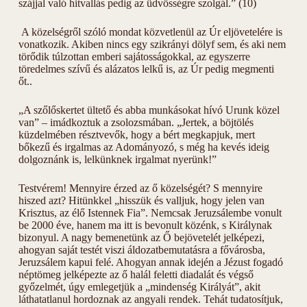
szájjal való hitvallás pedig az üdvösségre szolgál.” (10)
A közelségről szóló mondat közvetlenül az Úr eljövetelére is
vonatkozik. Akiben nincs egy szikrányi dölyf sem, és aki nem
törődik túlzottan emberi sajátosságokkal, az egyszerre
töredelmes szívű és alázatos lelkű is, az Úr pedig megmenti
őt..
„A szőlőskertet ültető és abba munkásokat hívó Urunk közel
van” – imádkoztuk a zsolozsmában. „Jertek, a böjtölés
küzdelmében résztvevők, hogy a bért megkapjuk, mert
bőkezű és irgalmas az Adományozó, s még ha kevés ideig
dolgoznánk is, lelkünknek irgalmat nyerünk!”
Testvérem! Mennyire érzed az ő közelségét? S mennyire
hiszed azt? Hitünkkel „hisszük és valljuk, hogy jelen van
Krisztus, az élő Istennek Fia”. Nemcsak Jeruzsálembe vonult
be 2000 éve, hanem ma itt is bevonult közénk, s Királynak
bizonyul. A nagy bemenetünk az Ő bejövetelét jelképezi,
ahogyan saját testét viszi áldozatbemutatásra a fővárosba,
Jeruzsálem kapui felé. Ahogyan annak idején a Jézust fogadó
néptömeg jelképezte az ő halál feletti diadalát és végső
győzelmét, úgy emlegetjük a „mindenség Királyát”, akit
láthatatlanul hordoznak az angyali rendek. Tehát tudatosítjuk,