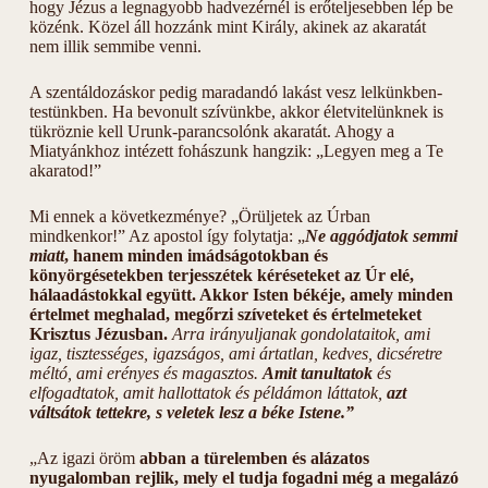
hogy Jézus a legnagyobb hadvezérnél is erőteljesebben lép be
közénk. Közel áll hozzánk mint Király, akinek az akaratát
nem illik semmibe venni.
A szentáldozáskor pedig maradandó lakást vesz lelkünkben-
testünkben. Ha bevonult szívünkbe, akkor életvitelünknek is
tükröznie kell Urunk-parancsolónk akaratát. Ahogy a
Miatyánkhoz intézett fohászunk hangzik: „Legyen meg a Te
akaratod!”
Mi ennek a következménye? „Örüljetek az Úrban
mindkenkor!” Az apostol így folytatja: „
Ne aggódjatok semmi
miatt
, hanem minden imádságotokban és
könyörgésetekben terjesszétek kéréseteket az Úr elé,
hálaadástokkal együtt.
Akkor Isten békéje, amely minden
értelmet meghalad, megőrzi szíveteket és értelmeteket
Krisztus Jézusban.
Arra irányuljanak gondolataitok, ami
igaz, tisztességes, igazságos, ami ártatlan, kedves, dicséretre
méltó, ami erényes és magasztos.
Amit tanultatok
és
elfogadtatok, amit hallottatok és példámon láttatok,
azt
váltsátok tettekre, s veletek lesz a béke Istene.”
„Az igazi öröm
abban a türelemben és alázatos
nyugalomban rejlik, mely el tudja fogadni még a megalázó