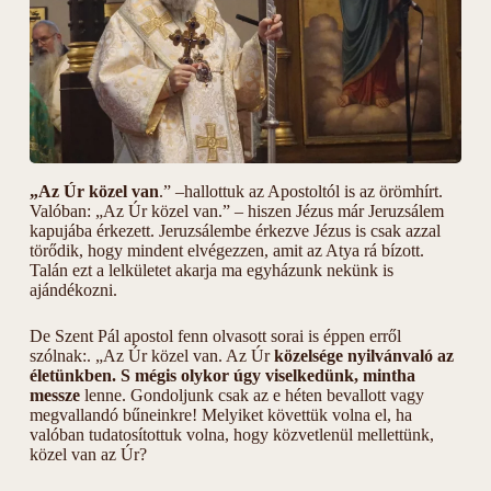
„Az Úr közel van
.” –hallottuk az Apostoltól is az örömhírt.
Valóban: „Az Úr közel van.” – hiszen Jézus már Jeruzsálem
kapujába érkezett. Jeruzsálembe érkezve Jézus is csak azzal
törődik, hogy mindent elvégezzen, amit az Atya rá bízott.
Talán ezt a lelkületet akarja ma egyházunk nekünk is
ajándékozni.
De Szent Pál apostol fenn olvasott sorai is éppen erről
szólnak:. „Az Úr közel van. Az Úr
közelsége nyilvánvaló az
életünkben. S mégis olykor úgy viselkedünk, mintha
messze
lenne. Gondoljunk csak az e héten bevallott vagy
megvallandó bűneinkre! Melyiket követtük volna el, ha
valóban tudatosítottuk volna, hogy közvetlenül mellettünk,
közel van az Úr?