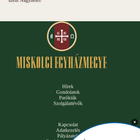
szent Nagyhetet!
Hírek
Gondolatok
Parókiák
Szolgálattévők
×
Kapcsolat
Adatkezelés
Pályázatok