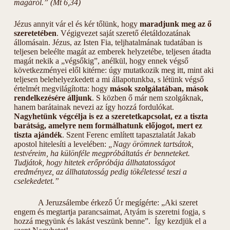
magáról.” (Mt 6,34)
Jézus annyit vár el és kér tőlünk, hogy
maradjunk meg az ő
szeretetében
. Végigvezet saját szerető életáldozatának
állomásain. Jézus, az Isten Fia, teljhatalmának tudatában is
teljesen beleélte magát az emberek helyzetébe, teljesen átadta
magát nekik a „végsőkig”, anélkül, hogy ennek végső
következményei elől kitérne: úgy mutatkozik meg itt, mint aki
teljesen belehelyezkedett a mi állapotunkba, s létünk végső
értelmét megvilágította: hogy
mások szolgálatában, mások
rendelkezésére álljunk
. S közben ő már nem szolgáknak,
hanem barátainak nevezi az így hozzá fordulókat.
Nagyhetünk végcélja is ez a szeretetkapcsolat, ez a tiszta
barátság, amelyre nem formálhatunk előjogot, mert ez
tiszta ajándék
. Szent Ferenc említett tapasztalatát Jakab
apostol hitelesíti a levelében:
„Nagy örömnek tartsátok,
testvéreim, ha különféle megpróbáltatás ér benneteket.
Tudjátok, hogy hitetek erőpróbája állhatatosságot
eredményez, az állhatatosság pedig tökéletessé teszi a
cselekedetet.”
A Jeruzsálembe érkező Úr megígérte: „Aki szeret
engem és megtartja parancsaimat, Atyám is szeretni fogja, s
hozzá megyünk és lakást veszünk benne”. Így kezdjük el a