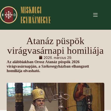
Atanáz püspök
virágvasárnapi homiliája
2026. március 29.
Az alábbiakban Orosz Atanáz püspök 2026
virágvasárnapján, a Székesegyházban elhangzott
homíliája olvasható.