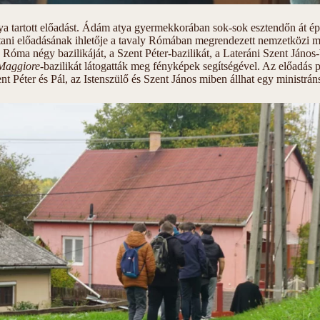
ya tartott előadást. Ádám atya gyermekkorában sok-sok esztendőn át ép
tani előadásának ihletője a tavaly Rómában megrendezett nemzetközi mi
 Róma négy bazilikáját, a Szent Péter-bazilikát, a Lateráni Szent János-b
 Maggiore
-bazilikát látogatták meg fényképek segítségével. Az előadás pe
nt Péter és Pál, az Istenszülő és Szent János miben állhat egy ministráns