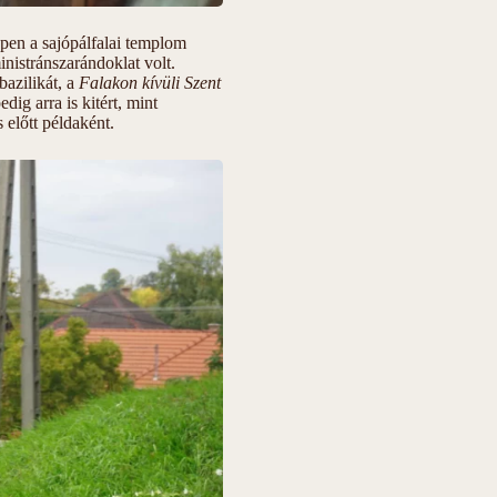
pen a sajópálfalai templom
nistránszarándoklat volt.
azilikát, a
Falakon kívüli Szent
dig arra is kitért, mint
 előtt példaként.