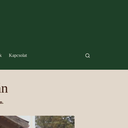
k
Kapcsolat
án
n.