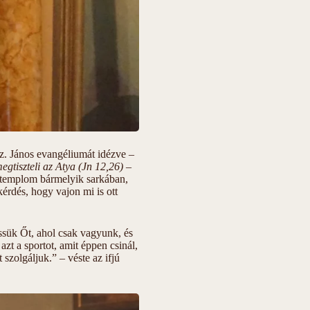
z. János evangéliumát idézve –
egtiszteli az Atya (Jn 12,26)
–
 a templom bármelyik sarkában,
rdés, hogy vajon mi is ott
essük Őt, ahol csak vagyunk, és
azt a sportot, amit éppen csinál,
 szolgáljuk.” – véste az ifjú