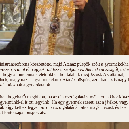
istránsreferens köszöntötte, majd Atanáz püspök szólt a gyermekekhe
ssen, s ahol én vagyok, ott lesz a szolgám is. Aki nekem szolgál, azt m
szt, hogy a mindennapi életünkben hol találjuk meg Jézust. Az oltárnál,
élnek, magyarázta a gyermekeknek Atanáz püspök, azonban az is nagy ké
kalandoznak a gondolataink.
ket, hogyha Ő meghívott, ha az oltár szolgálatára méltatott, akkor köv
igyelmünkkel is ott legyünk. Ha egy gyermek szereti azt a játékot, vagy 
b így kell ez legyen az oltár szolgálatánál, ahol magát Jézust, és Istent
at fontosságát püspök atya.