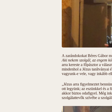
A zarándokokat Béres Gábor min
Aki nekem szolgál, az engem köve
arra kereste a főpásztor a vála
mindenhol a Jézus tanítványai 
vagyunk-e vele, vagy inkább el
„Jézus arra figyelmeztet bennün
ott legyünk; az eszünkkel és a f
akkor biztos odafigyel. Még inkáb
szolgálattevők szívébe a szolgál