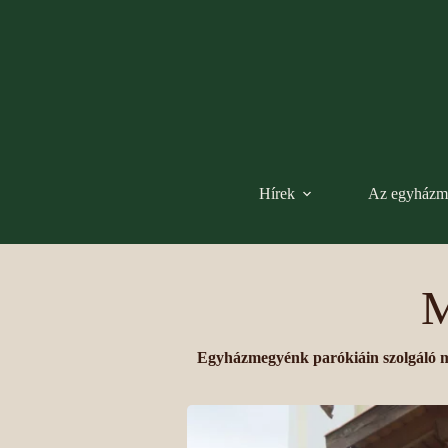
Hírek
Az egyházm
M
Egyházmegyénk parókiáin szolgáló m