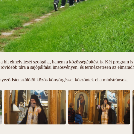
 hit elmélyítését szolgálta, hanem a közösségépítést is. Két program is 
 rövidebb túra a sajópálfalai imaösvényen, és természetesen az elmaradh
nyező Istenszülőtől közös könyörgéssel köszöntek el a ministránsok.