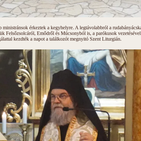
bb ministránsok érkeztek a kegyhelyre. A legtávolabbról a rudabányácsk
ük Felsőzsolcáról, Emődről és Múcsonyból is, a parókusok vezetésével v
álattal kezdték a napot a találkozót megnyitó Szent Liturgián.